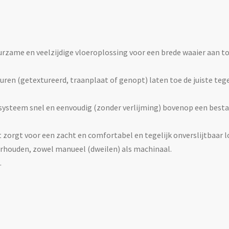
uurzame en veelzijdige vloeroplossing voor een brede waaier aan t
n (getextureerd, traanplaat of genopt) laten toe de juiste tegel
ssysteem snel en eenvoudig (zonder verlijming) bovenop een besta
 zorgt voor een zacht en comfortabel en tegelijk onverslijtbaar l
erhouden, zowel manueel (dweilen) als machinaal.
.