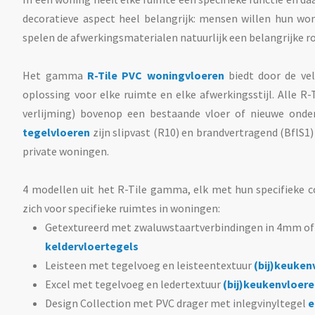
decoratieve aspect heel belangrijk: mensen willen hun woni
spelen de afwerkingsmaterialen natuurlijk een belangrijke ro
Het gamma
R-Tile PVC woningvloeren
biedt door de vel
oplossing voor elke ruimte en elke afwerkingsstijl. Alle R-
verlijming) bovenop een bestaande vloer of nieuwe onde
tegelvloeren
zijn slipvast (R10) en brandvertragend (BflS1
private woningen.
4 modellen uit het R-Tile gamma, elk met hun specifieke c
zich voor specifieke ruimtes in woningen:
Getextureerd met zwaluwstaartverbindingen in 4mm o
keldervloertegels
Leisteen met tegelvoeg en leisteentextuur
(bij)keuken
Excel met tegelvoeg en ledertextuur
(bij)keukenvloer
Design Collection met PVC drager met inlegvinyltegel
e