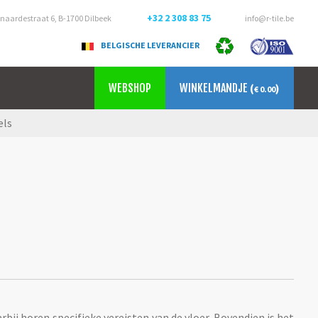
+32 2 308 83 75
aardestraat 6, B-1700 Dilbeek
info@r-tile.be
BELGISCHE LEVERANCIER
WEBSHOP
WINKELMANDJE
(
)
€ 0.00
els
rbij horen specifieke vereisten van de vloer. Bovendien is het