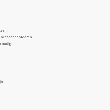
tsen
n bestaande vloeren
m nodig
jn