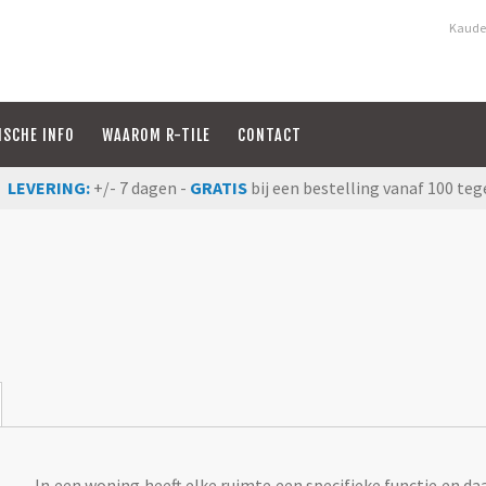
Kauden
ISCHE INFO
WAAROM R-TILE
CONTACT
LEVERING:
+/- 7 dagen -
GRATIS
bij een bestelling vanaf 100 teg
In een woning heeft elke ruimte een specifieke functie en daa