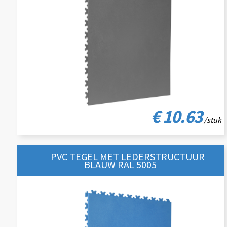
€ 10.63
/stuk
PVC TEGEL MET LEDERSTRUCTUUR
BLAUW RAL 5005