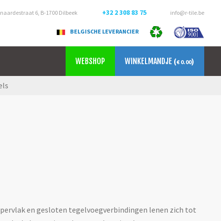
+32 2 308 83 75
aardestraat 6, B-1700 Dilbeek
info@r-tile.be
BELGISCHE LEVERANCIER
WEBSHOP
WINKELMANDJE
(
)
€ 0.00
els
ervlak en gesloten tegelvoegverbindingen lenen zich tot