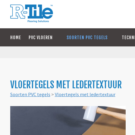
HOME
PVC VLOEREN
SOORTEN PVC TEGELS
TECHN
VLOERTEGELS MET LEDERTEXTUUR
Soorten PVC tegels
>
Vloertegels met ledertextuur