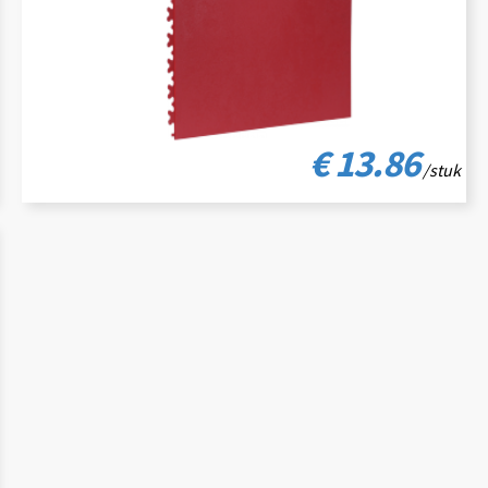
€ 13.86
/stuk