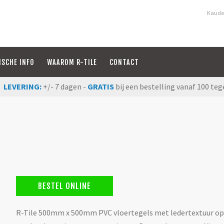
Kauden
ISCHE INFO
WAAROM R-TILE
CONTACT
LEVERING:
+/- 7 dagen -
GRATIS
bij een bestelling vanaf 100 teg
BESTEL ONLINE
R-Tile 500mm x 500mm PVC vloertegels met ledertextuur opp