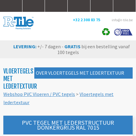
+32 2 308 83 75
info@r-tile.be
LEVERING:
+/- 7 dagen -
GRATIS
bij een bestelling vanaf
100 tegels
VLOERTEGELS
OVER VLOERTEGELS MET LEDERTEXTUUR
MET
LEDERTEXTUUR
Webshop PVC Vloeren / PVC tegels
>
Vloertegels met
ledertextuur
PVC TEGEL MET LEDERSTRUCTUUR
DONKERGRIJS RAL 7015