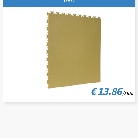
€ 13.86
/stuk