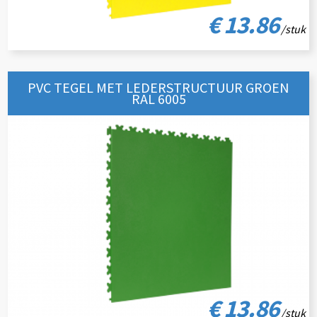
€ 13.86
/stuk
PVC TEGEL MET LEDERSTRUCTUUR GROEN
RAL 6005
€ 13.86
/stuk