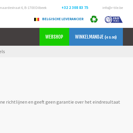
+32 2 308 83 75
aardestraat 6, B-1700 Dilbeek
info@r-tile.be
BELGISCHE LEVERANCIER
WEBSHOP
WINKELMANDJE
(
)
€ 0.00
els
ne richtlijnen en geeft geen garantie over het eindresultaat