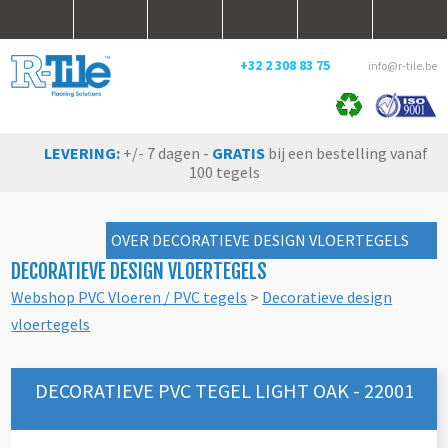
+32 2 308 83 75
info@r-tile.be
LEVERING:
+/- 7 dagen -
GRATIS
bij een bestelling vanaf
100 tegels
OVER DECORATIEVE DESIGN VLOERTEGELS
DECORATIEVE DESIGN VLOERTEGELS
Webshop PVC Vloeren / PVC tegels
>
Decoratieve design
vloertegels
DECORATIEVE PVC TEGEL LIGHT OAK - 22001