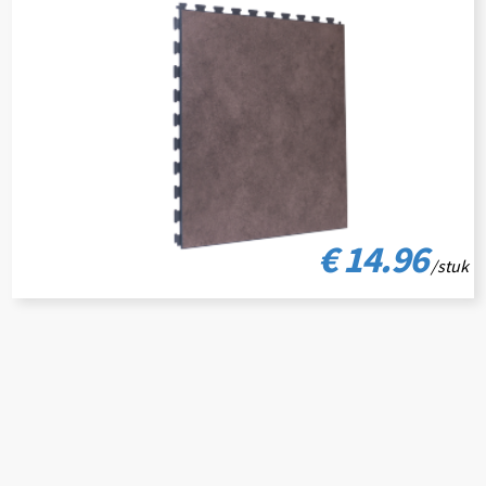
€ 14.96
/stuk