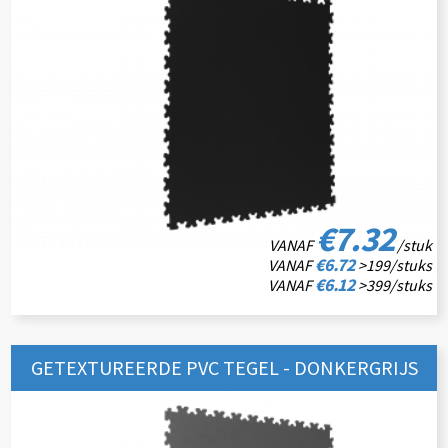
€7.32
VANAF
/stuk
€6.72
VANAF
>199/stuks
€6.12
VANAF
>399/stuks
GETEXTUREERDE PVC TEGEL - DONKERGRIJS