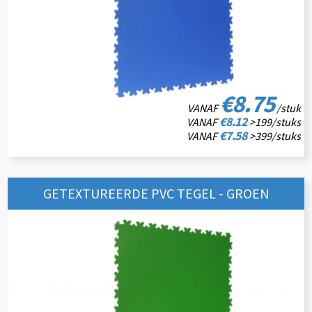
€8.75
VANAF
/stuk
€8.12
VANAF
>199/stuks
€7.58
VANAF
>399/stuks
GETEXTUREERDE PVC TEGEL - GROEN