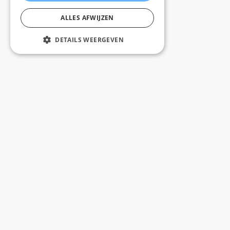
ALLES AFWIJZEN
DETAILS WEERGEVEN
Gratis levering vanaf 100 tegels binnen Belgïe
Contacteer ons