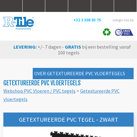
+32 2 308 83 75
info@r-tile.be
LEVERING:
+/- 7 dagen -
GRATIS
bij een bestelling vanaf
100 tegels
OVER GETEXTUREERDE PVC VLOERTEGELS
GETEXTUREERDE PVC VLOERTEGELS
Webshop PVC Vloeren / PVC tegels
>
Getextureerde PVC
vloertegels
GETEXTUREERDE PVC TEGEL - ZWART