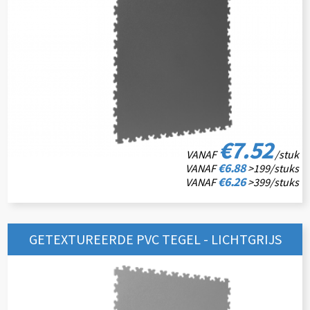
€7.52
VANAF
/stuk
€6.88
VANAF
>199/stuks
€6.26
VANAF
>399/stuks
GETEXTUREERDE PVC TEGEL - LICHTGRIJS