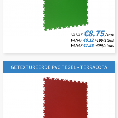
€8.75
VANAF
/stuk
€8.12
VANAF
>199/stuks
€7.58
VANAF
>399/stuks
GETEXTUREERDE PVC TEGEL - TERRACOTA