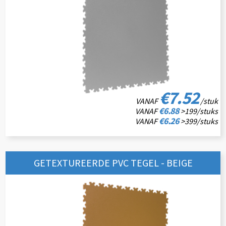
€7.52
VANAF
/stuk
€6.88
VANAF
>199/stuks
€6.26
VANAF
>399/stuks
GETEXTUREERDE PVC TEGEL - BEIGE