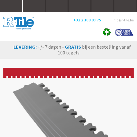
+32 2 308 83 75
info@r-tile.be
LEVERING:
+/- 7 dagen -
GRATIS
bij een bestelling vanaf
100 tegels