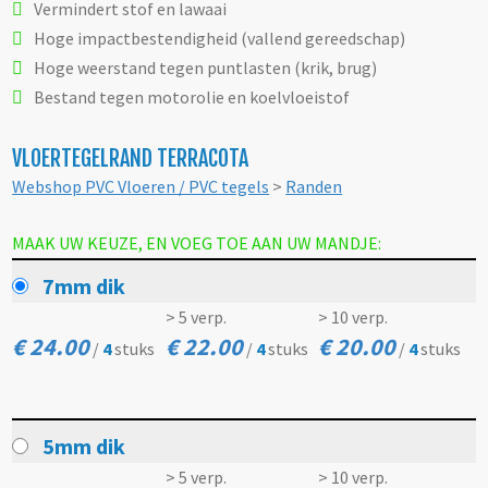
Vermindert stof en lawaai
Hoge impactbestendigheid (vallend gereedschap)
Hoge weerstand tegen puntlasten (krik, brug)
Bestand tegen motorolie en koelvloeistof
VLOERTEGELRAND TERRACOTA
Webshop PVC Vloeren / PVC tegels
>
Randen
MAAK UW KEUZE, EN VOEG TOE AAN UW MANDJE:
7mm dik
> 5 verp.
> 10 verp.
€ 24.00
€ 22.00
€ 20.00
/
4
stuks
/
4
stuks
/
4
stuks
5mm dik
> 5 verp.
> 10 verp.