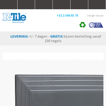
+32 2 308 83 75
info@r-tile.be
LEVERING:
+/- 7 dagen -
GRATIS
bij een bestelling vanaf
100 tegels