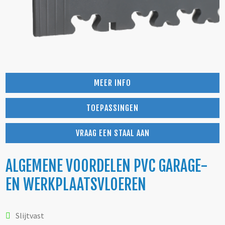
MEER INFO
TOEPASSINGEN
VRAAG EEN STAAL AAN
ALGEMENE VOORDELEN PVC GARAGE-
EN WERKPLAATSVLOEREN
Slijtvast