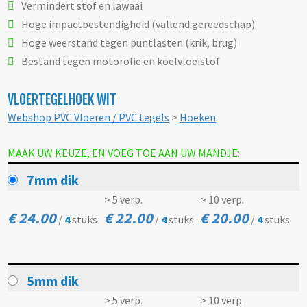
Vermindert stof en lawaai
Hoge impactbestendigheid (vallend gereedschap)
Hoge weerstand tegen puntlasten (krik, brug)
Bestand tegen motorolie en koelvloeistof
VLOERTEGELHOEK WIT
Webshop PVC Vloeren / PVC tegels
>
Hoeken
MAAK UW KEUZE, EN VOEG TOE AAN UW MANDJE:
7mm dik
> 5 verp.
> 10 verp.
€ 24.00
€ 22.00
€ 20.00
/
4
stuks
/
4
stuks
/
4
stuks
5mm dik
> 5 verp.
> 10 verp.